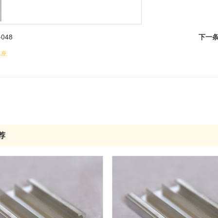
-048
下一
马座
荐