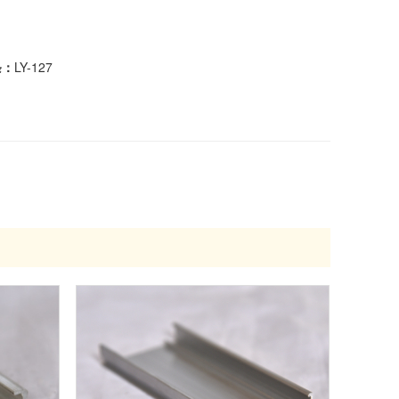
条：
LY-127