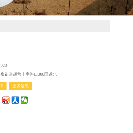
4028
集街道胡营十字路口308国道北
询
更多信息