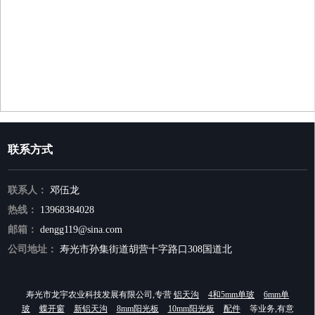
联系方式
联系人：
邓伍龙
热线：
13968384028
邮箱：
dengg119@sina.com
公司地址：
寿光市孙集街道胡营十字路口308国道北
寿光市龙宇农业科技发展有限公司,专营
铝天沟
4和5mm单玻
6mm单
玻
蝶开窗
新铝天沟
8mm阳光板
10mm阳光板
配件
等业务,有意