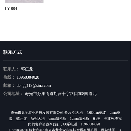
LY-004
联系方式
联系人：
邓伍龙
热线：
13968384028
邮箱：
dengg119@sina.com
公司地址：
寿光市孙集街道胡营十字路口308国道北
寿光市龙宇农业科技发展有限公司,专营
铝天沟
4和5mm单玻
6mm单
玻
蝶开窗
新铝天沟
8mm阳光板
10mm阳光板
配件
等业务,有意
向的客户请咨询我们，联系电话：
13968384028
CopyRight © 版权所有:
寿光市龙宇农业科技发展有限公司
网站地图
X