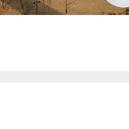
LY-129
联系人：
邓伍龙
手机：
1396838
地址：
寿光市孙
留言咨
分享：