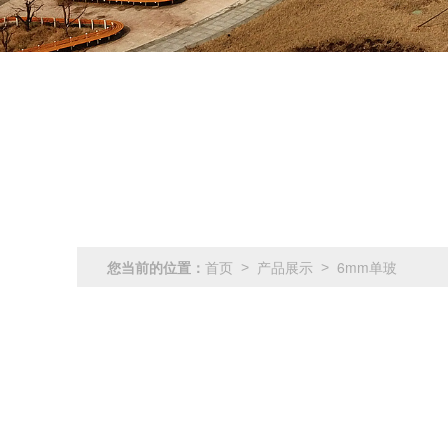
您当前的位置：
首页
产品展示
6mm单玻
>
>
产品展示
铝天沟
4和5mm单玻
6mm单玻
蝶开窗
新铝天沟
8mm阳光板
10mm阳光板