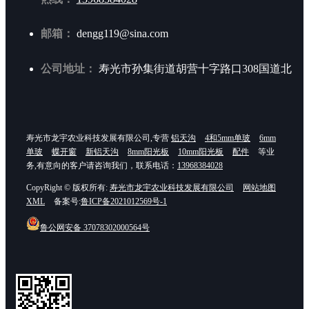
邮箱：
dengg119@sina.com
公司地址：
寿光市孙集街道胡营十字路口308国道北
寿光市龙宇农业科技发展有限公司,专营
铝天沟
4和5mm单玻
6mm
单玻
蝶开窗
新铝天沟
8mm阳光板
10mm阳光板
配件
等业
务,有意向的客户请咨询我们，联系电话：
13968384028
CopyRight © 版权所有:
寿光市龙宇农业科技发展有限公司
网站地图
XML
备案号:
鲁ICP备2021012569号-1
鲁公网安备
37078302000564号